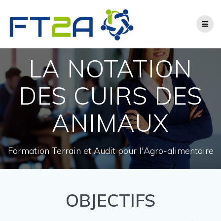
Skip
to
content
LA NOTATION
DES CUIRS DES
ANIMAUX
Formation Terrain et Audit pour l'Agro-alimentaire
OBJECTIFS