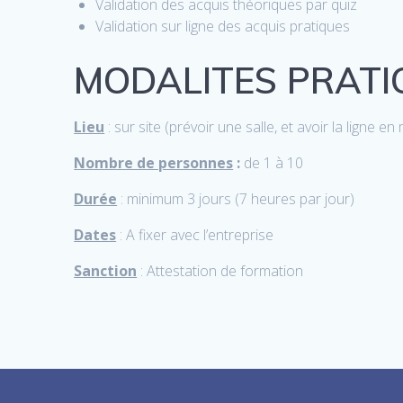
Validation des acquis théoriques par quiz
Validation sur ligne des acquis pratiques
MODALITES PRATI
Lieu
: sur site (prévoir une salle, et avoir la ligne
Nombre de personnes
:
de 1 à 10
Durée
: minimum 3 jours (7 heures par jour)
Dates
: A fixer avec l’entreprise
Sanction
: Attestation de formation