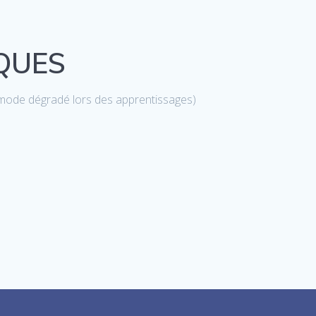
QUES
 en mode dégradé lors des apprentissages)